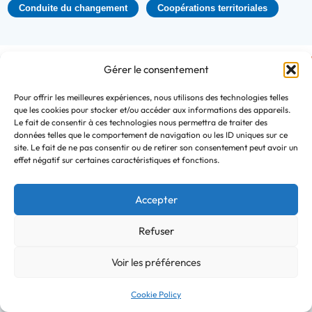
Conduite du changement
Coopérations territoriales
Ressources
Gérer le consentement
Étude thématique, rapport
Accorder énergies
Pour offrir les meilleures expériences, nous utilisons des technologies telles
que les cookies pour stocker et/ou accéder aux informations des appareils.
renouvelables et
Le fait de consentir à ces technologies nous permettra de traiter des
patrimoine culturel pour
données telles que le comportement de navigation ou les ID uniques sur ce
site. Le fait de ne pas consentir ou de retirer son consentement peut avoir un
des territoires durables et
effet négatif sur certaines caractéristiques et fonctions.
harmonieux
Accepter
Développer les énergies renouvelables tout en préservant
paysage et patrimoine est un enjeu complexe. D’un côté,
Refuser
les acteurs territoriaux évoquent des difficultés à
développer…
Voir les préférences
Énergie
Patrimoine
Cookie Policy