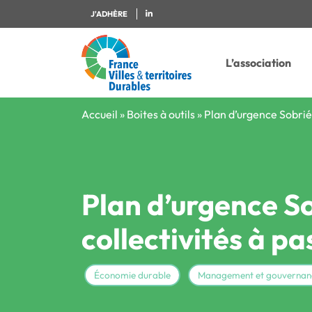
J'ADHÈRE
L’association
Accueil
»
Boites à outils
»
Plan d’urgence Sobriété
Plan d’urgence So
collectivités à pa
Économie durable
Management et gouvernan