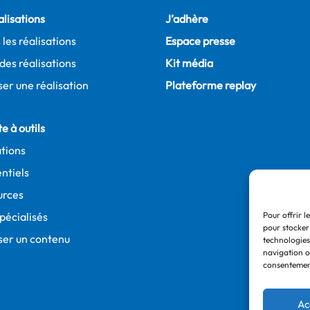
alisations
J’adhère
 les réalisations
Espace presse
des réalisations
Kit média
er une réalisation
Plateforme replay
e à outils
tions
ntiels
urces
Pour offrir l
spécialisés
pour stocker
ser un contenu
technologies
navigation ou
consentement
Ac