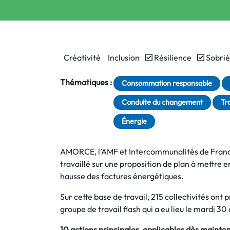
Créativité
Inclusion
Résilience
Sobrié
Thématiques :
Consommation responsable
Conduite du changement
Tr
Énergie
AMORCE, l’AMF et Intercommunalités de France,
travaillé sur une proposition de plan à mettre en
hausse des factures énergétiques.
Sur cette base de travail, 215 collectivités ont 
groupe de travail flash qui a eu lieu le mardi 3
10 actions principales, applicables dès mainten