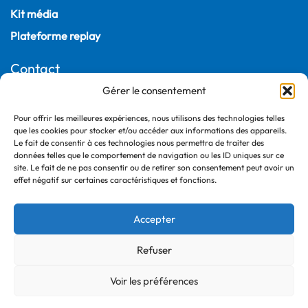
Kit média
Plateforme replay
Contact
Gérer le consentement
22, rue Joubert
75009 Paris – France
Pour offrir les meilleures expériences, nous utilisons des technologies telles
+33 (0)1 55 04 05 03
que les cookies pour stocker et/ou accéder aux informations des appareils.
Le fait de consentir à ces technologies nous permettra de traiter des
données telles que le comportement de navigation ou les ID uniques sur ce
site. Le fait de ne pas consentir ou de retirer son consentement peut avoir un
effet négatif sur certaines caractéristiques et fonctions.
Accepter
Refuser
©2026 France Ville Durable
Politique de confidentialité
Voir les préférences
Mentions légales