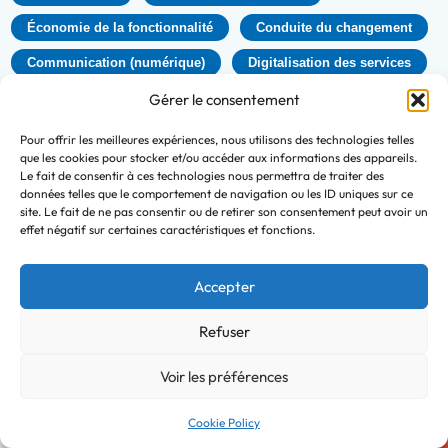
Économie de la fonctionnalité
Conduite du changement
Communication (numérique)
Digitalisation des services
Gérer le consentement
Pour offrir les meilleures expériences, nous utilisons des technologies telles
Sites spécialisés
que les cookies pour stocker et/ou accéder aux informations des appareils.
Réseau
Le fait de consentir à ces technologies nous permettra de traiter des
La fabrique de la logistique
données telles que le comportement de navigation ou les ID uniques sur ce
site. Le fait de ne pas consentir ou de retirer son consentement peut avoir un
Initiée par l’ADEME, la Fabrique de la Logistique s’est
effet négatif sur certaines caractéristiques et fonctions.
ensuite formée en association en 2021. Aussi appelée
FabLog, elle a pour vocation d’être une communauté
Accepter
ouverte et…
Refuser
Logistique et approvisionnement
Voir les préférences
Cookie Policy
Sites spécialisés