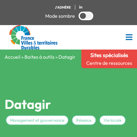
J'ADHÈRE
Mode sombre
Sites spécialisés
Accueil
»
Boites à outils
»
Datagir
Centre de ressources
Datagir
Management et gouvernance
Réseaux
Vie locale