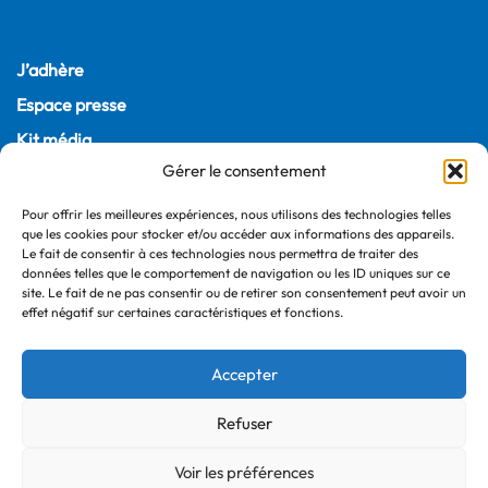
J’adhère
Espace presse
Kit média
Gérer le consentement
Plateforme replay
Pour offrir les meilleures expériences, nous utilisons des technologies telles
Contact
que les cookies pour stocker et/ou accéder aux informations des appareils.
Le fait de consentir à ces technologies nous permettra de traiter des
22, rue Joubert
données telles que le comportement de navigation ou les ID uniques sur ce
site. Le fait de ne pas consentir ou de retirer son consentement peut avoir un
75009 Paris – France
effet négatif sur certaines caractéristiques et fonctions.
+33 (0)1 55 04 05 03
Accepter
Refuser
Voir les préférences