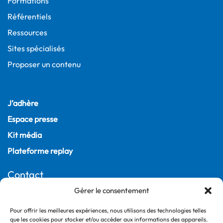
Formations
Référentiels
Ressources
Sites spécialisés
Proposer un contenu
J’adhère
Espace presse
Kit média
Plateforme replay
Contact
Gérer le consentement
22, rue Joubert
75009 Paris – France
Pour offrir les meilleures expériences, nous utilisons des technologies telles
+33 (0)1 55 04 05 03
que les cookies pour stocker et/ou accéder aux informations des appareils.