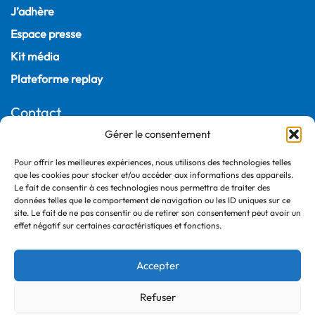
J’adhère
Espace presse
Kit média
Plateforme replay
Contact
Gérer le consentement
22, rue Joubert
75009 Paris – France
Pour offrir les meilleures expériences, nous utilisons des technologies telles
que les cookies pour stocker et/ou accéder aux informations des appareils.
+33 (0)1 55 04 05 03
Le fait de consentir à ces technologies nous permettra de traiter des
données telles que le comportement de navigation ou les ID uniques sur ce
site. Le fait de ne pas consentir ou de retirer son consentement peut avoir un
effet négatif sur certaines caractéristiques et fonctions.
Accepter
Refuser
©2026 France Ville Durable