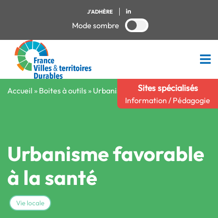
J'ADHÈRE
Mode sombre
Sites spécialisés
Accueil
»
Boites à outils
»
Urbanisme favorable à la santé
Information / Pédagogie
Urbanisme favorable
à la santé
Vie locale