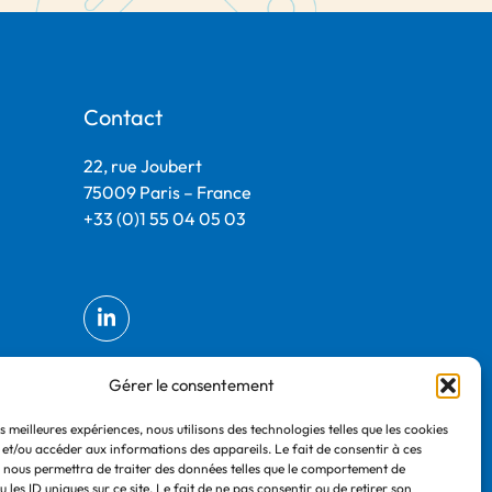
Contact
22, rue Joubert
75009 Paris – France
+33 (0)1 55 04 05 03
Gérer le consentement
es meilleures expériences, nous utilisons des technologies telles que les cookies
 et/ou accéder aux informations des appareils. Le fait de consentir à ces
 nous permettra de traiter des données telles que le comportement de
 les ID uniques sur ce site. Le fait de ne pas consentir ou de retirer son