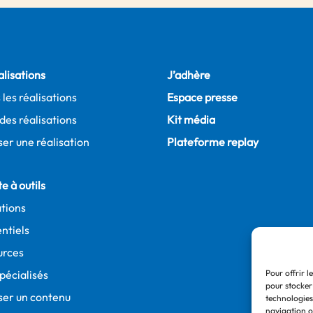
alisations
J’adhère
 les réalisations
Espace presse
des réalisations
Kit média
er une réalisation
Plateforme replay
e à outils
tions
ntiels
urces
spécialisés
Pour offrir l
pour stocker
ser un contenu
technologies
navigation ou