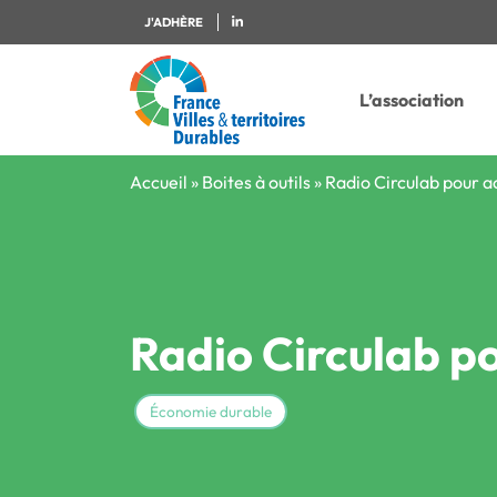
J'ADHÈRE
L’association
Accueil
»
Boites à outils
»
Radio Circulab pour ac
Radio Circulab po
Économie durable