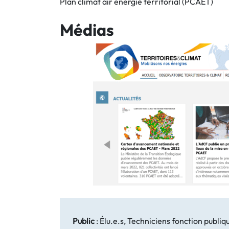
Plan climat air énergie territorial (PCAET)
Médias
Public
:
Élu.e.s, Techniciens fonction publiq