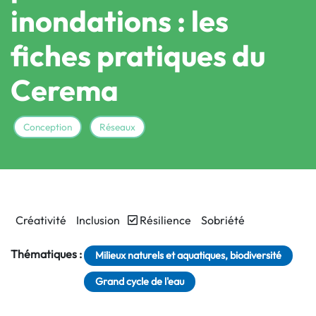
inondations : les
fiches pratiques du
Cerema
Conception
Réseaux
Créativité
Inclusion
Résilience
Sobriété
Thématiques :
Milieux naturels et aquatiques, biodiversité
Grand cycle de l'eau