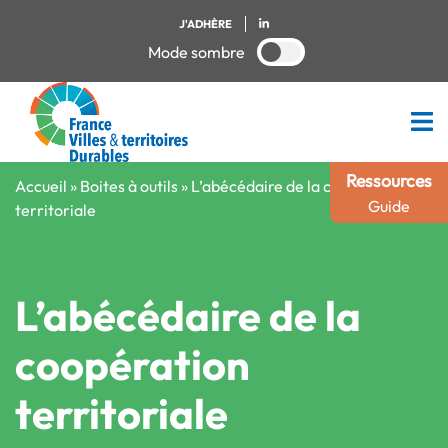
J'ADHÈRE
Mode sombre
Ressources
Accueil
»
Boites à outils
»
L’abécédaire de la coopération
Guide
territoriale
L’abécédaire de la
coopération
territoriale