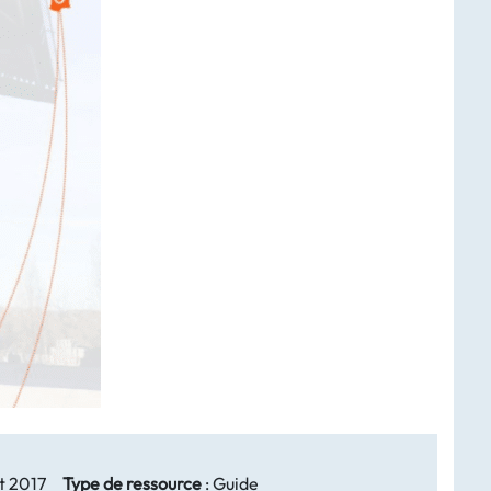
et 2017
Type de ressource
:
Guide