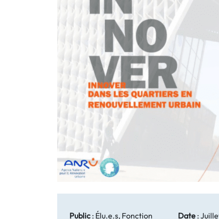
Public
:
Élu.e.s, Fonction
Date
:
Juill