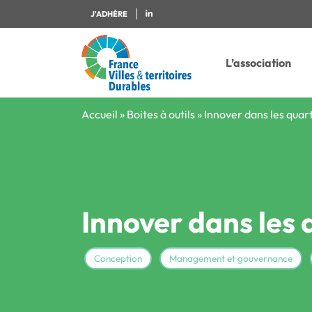
J'ADHÈRE
L’association
Accueil
»
Boites à outils
»
Innover dans les quar
Innover dans les 
Conception
Management et gouvernance