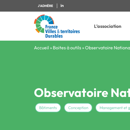
J'ADHÈRE
L’association
Accueil
»
Boites à outils
»
Observatoire Nationa
Observatoire Nat
Bâtiments
Conception
Management et 