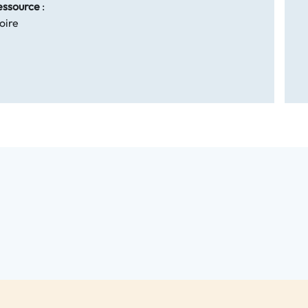
essource
:
oire