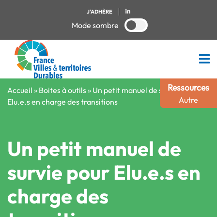
J'ADHÈRE
Mode sombre
Ressources
Accueil
»
Boites à outils
»
Un petit manuel de survie pour
Autre
Elu.e.s en charge des transitions
Un petit manuel de
survie pour Elu.e.s en
charge des