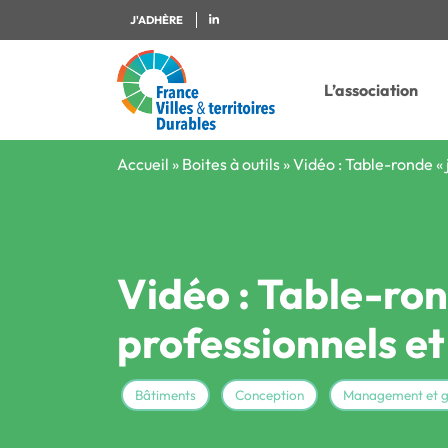
J'ADHÈRE
L’association
Accueil
»
Boites à outils
»
Vidéo : Table-ronde « 
Vidéo : Table-ron
professionnels et 
Bâtiments
Conception
Management et 