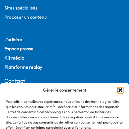
Sites spécialisés
Proposer un contenu
J’adhère
Espace presse
Kit média
Plateforme replay
Contact
Gérer le consentement
22, rue Joubert
75009 Paris – France
Pour offrir les meilleures expériences, nous utilisons des technologies telles
+33 (0)1 55 04 05 03
que les cookies pour stocker et/ou accéder aux informations des appareils.
Le fait de consentir à ces technologies nous permettra de traiter des
données telles que le comportement de navigation ou les ID uniques sur ce
site. Le fait de ne pas consentir ou de retirer son consentement peut avoir un
effet négatif sur certaines caractéristiques et fonctions.