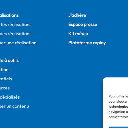
alisations
J’adhère
 les réalisations
Espace presse
des réalisations
Kit média
er une réalisation
Plateforme replay
e à outils
tions
ntiels
urces
spécialisés
Pour offrir l
pour stocker
ser un contenu
technologies
navigation ou
consentement