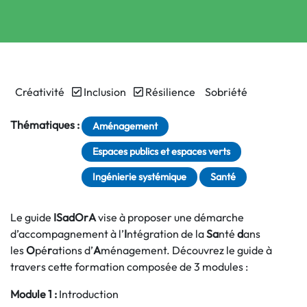
Créativité
Inclusion
Résilience
Sobriété
Thématiques :
Aménagement
Espaces publics et espaces verts
Ingénierie systémique
Santé
Le guide
ISadOrA
vise à proposer une démarche
d’accompagnement à l’
I
ntégration de la
Sa
nté
d
ans
les
O
pé
r
ations d’
A
ménagement. Découvrez le guide à
travers cette formation composée de 3 modules :
Module 1 :
Introduction