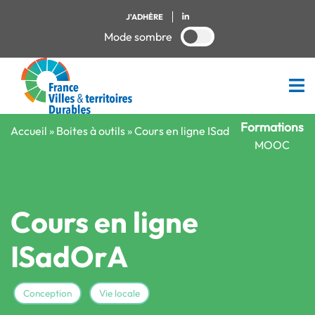
J'ADHÈRE
Mode sombre
Formations
Accueil
»
Boites à outils
»
Cours en ligne ISadOrA
MOOC
Cours en ligne
ISadOrA
Conception
Vie locale