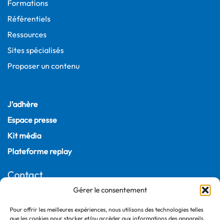
Formations
Référentiels
Ressources
Sites spécialisés
Proposer un contenu
J’adhère
Espace presse
Kit média
Plateforme replay
Contact
Gérer le consentement
22, rue Joubert
75009 Paris – France
Pour offrir les meilleures expériences, nous utilisons des technologies telles
que les cookies pour stocker et/ou accéder aux informations des appareils.
+33 (0)1 55 04 05 03