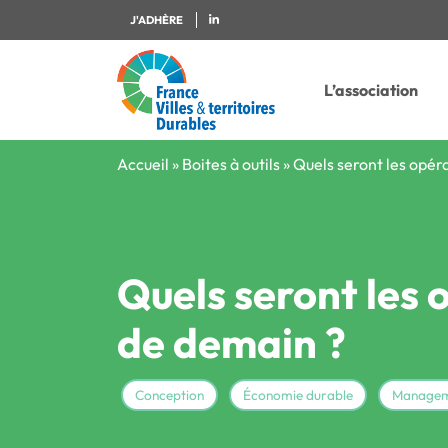
J'ADHÈRE
L’association
Accueil
»
Boites à outils
»
Quels seront les opéra
Quels seront les o
de demain ?
Conception
Économie durable
Managem