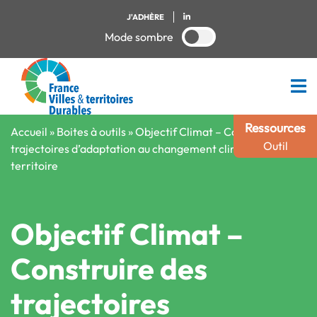
J'ADHÈRE
Mode sombre
Ressources
Accueil
»
Boites à outils
»
Objectif Climat – Construire des
Outil
trajectoires d’adaptation au changement climatique du
territoire
Objectif Climat –
Construire des
trajectoires