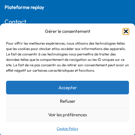
Plateforme replay
Contact
Gérer le consentement
22, rue Joubert
75009 Paris – France
Pour offrir les meilleures expériences, nous utilisons des technologies telles
+33 (0)1 55 04 05 03
que les cookies pour stocker et/ou accéder aux informations des appareils.
Le fait de consentir à ces technologies nous permettra de traiter des
données telles que le comportement de navigation ou les ID uniques sur ce
site. Le fait de ne pas consentir ou de retirer son consentement peut avoir un
effet négatif sur certaines caractéristiques et fonctions.
Accepter
Refuser
©2026 France Ville Durable
Politique de confidentialité
Voir les préférences
Mentions légales
Cookie Policy