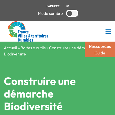
J'ADHÈRE
Mode sombre
Ressources
Accueil
»
Boites à outils
»
Construire une démarche
Guide
Biodiversité
Construire une
démarche
Biodiversité