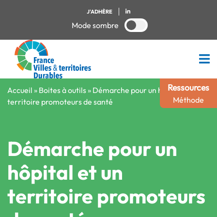
J'ADHÈRE
Mode sombre
Ressources
Accueil
»
Boites à outils
»
Démarche pour un hôpital et un
Méthode
territoire promoteurs de santé
Démarche pour un
hôpital et un
territoire promoteurs