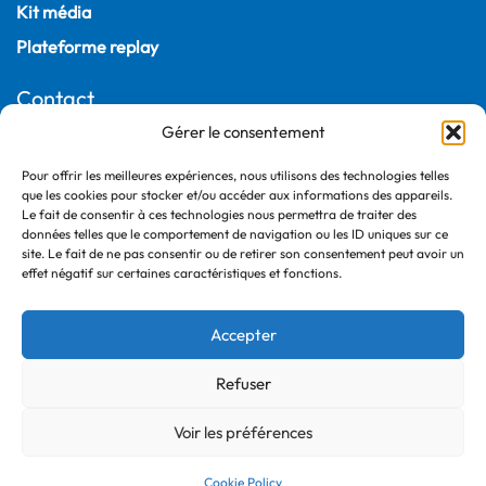
Kit média
Plateforme replay
Contact
Gérer le consentement
22, rue Joubert
75009 Paris – France
Pour offrir les meilleures expériences, nous utilisons des technologies telles
que les cookies pour stocker et/ou accéder aux informations des appareils.
+33 (0)1 55 04 05 03
Le fait de consentir à ces technologies nous permettra de traiter des
données telles que le comportement de navigation ou les ID uniques sur ce
site. Le fait de ne pas consentir ou de retirer son consentement peut avoir un
effet négatif sur certaines caractéristiques et fonctions.
Accepter
Refuser
©2026 France Ville Durable
Politique de confidentialité
Voir les préférences
Mentions légales
Cookie Policy