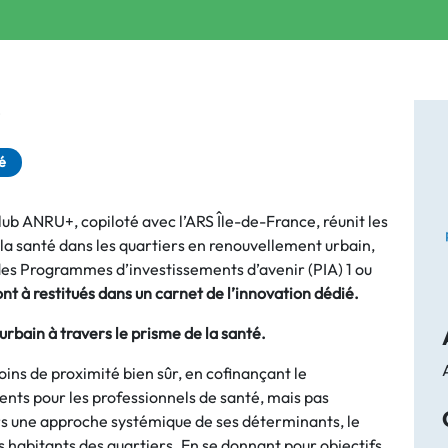
é
é
Club ANRU+, copiloté avec l’ARS Île-de-France, réunit les
à la santé dans les quartiers en renouvellement urbain,
des Programmes d’investissements d’avenir (PIA) 1 ou
t à restitués dans un carnet de l’innovation dédié.
rbain à travers le prisme de la santé.
oins de proximité bien sûr, en cofinançant le
nts pour les professionnels de santé, mais pas
ers une approche systémique de ses déterminants, le
 habitants des quartiers. En se donnant pour objectifs