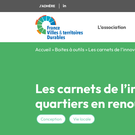
J'ADHÈRE
L’association
Accueil
»
Boites à outils
»
Les carnets de l’inno
Les carnets de l’
quartiers en ren
Conception
Vie locale