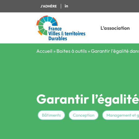
J'ADHÈRE
L’association
Accueil
»
Boites à outils
»
Garantir l’égalité da
Garantir l’égalit
Bâtiments
Conception
Management et 