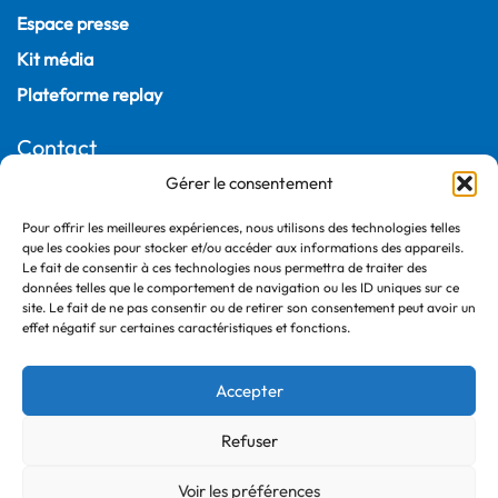
Espace presse
Kit média
Plateforme replay
Contact
Gérer le consentement
22, rue Joubert
75009 Paris – France
Pour offrir les meilleures expériences, nous utilisons des technologies telles
+33 (0)1 55 04 05 03
que les cookies pour stocker et/ou accéder aux informations des appareils.
Le fait de consentir à ces technologies nous permettra de traiter des
données telles que le comportement de navigation ou les ID uniques sur ce
site. Le fait de ne pas consentir ou de retirer son consentement peut avoir un
effet négatif sur certaines caractéristiques et fonctions.
Accepter
Refuser
©2026 France Ville Durable
Politique de confidentialité
Voir les préférences