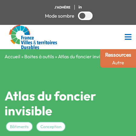
J'ADHÈRE
Mode sombre
Ressources
Accueil
»
Boites à outils
»
Atlas du foncier invisible
Autre
Atlas du foncier
invisible
Bâtiments
Conception