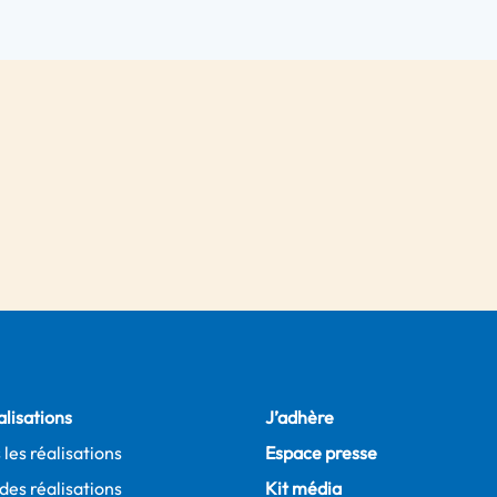
alisations
J’adhère
 les réalisations
Espace presse
des réalisations
Kit média