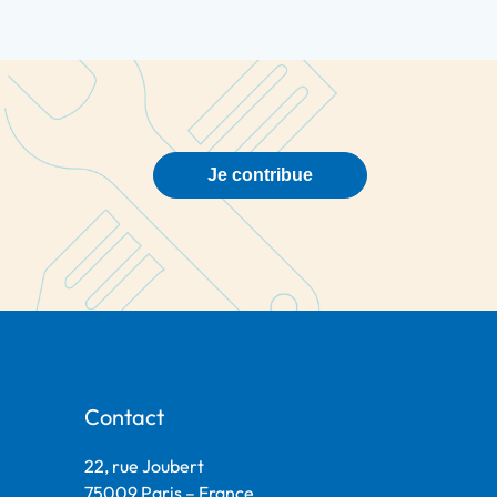
Je contribue
Contact
22, rue Joubert
75009 Paris – France