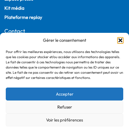
Kit média
Plateforme replay
Contact
Gérer le consentement
22, rue Joubert
75009 Paris – France
Pour offrir les meilleures expériences, nous utilisons des technologies telles
+33 (0)1 55 04 05 03
que les cookies pour stocker et/ou accéder aux informations des appareils.
Le fait de consentir à ces technologies nous permettra de traiter des
données telles que le comportement de navigation ou les ID uniques sur ce
site. Le fait de ne pas consentir ou de retirer son consentement peut avoir un
effet négatif sur certaines caractéristiques et fonctions.
Accepter
Refuser
©2026 France Ville Durable
Politique de confidentialité
Voir les préférences
Mentions légales