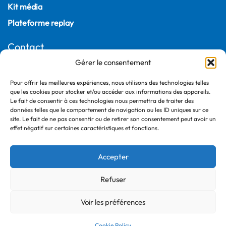
Kit média
Plateforme replay
Contact
Gérer le consentement
22, rue Joubert
75009 Paris – France
Pour offrir les meilleures expériences, nous utilisons des technologies telles
que les cookies pour stocker et/ou accéder aux informations des appareils.
+33 (0)1 55 04 05 03
Le fait de consentir à ces technologies nous permettra de traiter des
données telles que le comportement de navigation ou les ID uniques sur ce
site. Le fait de ne pas consentir ou de retirer son consentement peut avoir un
effet négatif sur certaines caractéristiques et fonctions.
Accepter
Refuser
©2026 France Ville Durable
Politique de confidentialité
Voir les préférences
Mentions légales
Cookie Policy