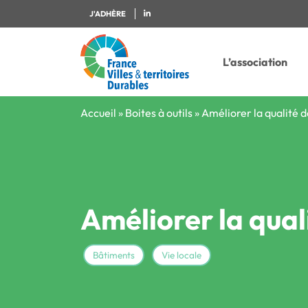
J'ADHÈRE
L’association
Accueil
»
Boites à outils
»
Améliorer la qualité de
Améliorer la quali
Bâtiments
Vie locale