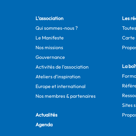
L’association
Les ré
Qui sommes-nous ?
Toutes
Le Manifeste
Carte 
Nos missions
Propos
Gouvernance
La boît
Activités de l’association
Forma
Ateliers d’inspiration
Référe
Europe et international
Resso
Nos membres & partenaires
Sites 
Actualités
Propo
Agenda