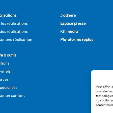
alisations
J’adhère
 les réalisations
Espace presse
des réalisations
Kit média
er une réalisation
Plateforme replay
e à outils
tions
ntiels
urces
spécialisés
Pour offrir l
pour stocker
ser un contenu
technologies
navigation ou
consentement