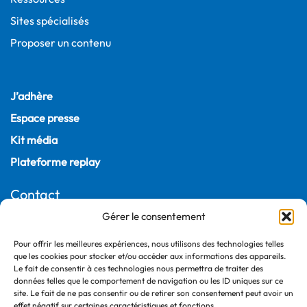
Sites spécialisés
Proposer un contenu
J’adhère
Espace presse
Kit média
Plateforme replay
Contact
Gérer le consentement
22, rue Joubert
75009 Paris – France
Pour offrir les meilleures expériences, nous utilisons des technologies telles
que les cookies pour stocker et/ou accéder aux informations des appareils.
+33 (0)1 55 04 05 03
Le fait de consentir à ces technologies nous permettra de traiter des
données telles que le comportement de navigation ou les ID uniques sur ce
site. Le fait de ne pas consentir ou de retirer son consentement peut avoir un
effet négatif sur certaines caractéristiques et fonctions.