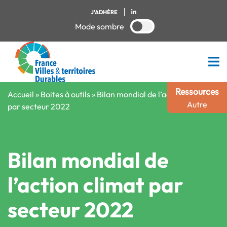
J'ADHÈRE
Mode sombre
Ressources
Accueil
»
Boites à outils
»
Bilan mondial de l’action climat
Autre
par secteur 2022
Bilan mondial de
l’action climat par
secteur 2022