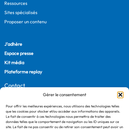
Ressources
Sites spécialisés
Proposer un contenu
J’adhère
Espace presse
Kit média
Plateforme replay
Contact
Gérer le consentement
22, rue Joubert
75009 Paris – France
Pour offrir les meilleures expériences, nous utilisons des technologies telles
+33 (0)1 55 04 05 03
que les cookies pour stocker et/ou accéder aux informations des appareils.
Le fait de consentir à ces technologies nous permettra de traiter des
données telles que le comportement de navigation ou les ID uniques sur ce
site. Le fait de ne pas consentir ou de retirer son consentement peut avoir un