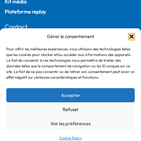
Kit média
Plateforme replay
Contact
Gérer le consentement
22, rue Joubert
75009 Paris – France
Pour offrir les meilleures expériences, nous utilisons des technologies telles
que les cookies pour stocker et/ou accéder aux informations des appareils.
+33 (0)1 55 04 05 03
Le fait de consentir à ces technologies nous permettra de traiter des
données telles que le comportement de navigation ou les ID uniques sur ce
site. Le fait de ne pas consentir ou de retirer son consentement peut avoir un
effet négatif sur certaines caractéristiques et fonctions.
Accepter
Refuser
©2026 France Ville Durable
Politique de confidentialité
Voir les préférences
Mentions légales
Cookie Policy