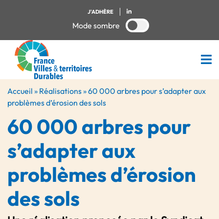
J'ADHÈRE
Mode sombre
Accueil
»
Réalisations
»
60 000 arbres pour s’adapter aux
problèmes d’érosion des sols
60 000 arbres pour
s’adapter aux
problèmes d’érosion
des sols