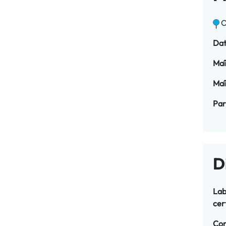
O
Dat
Maî
Maî
Par
D
Lab
cert
Con