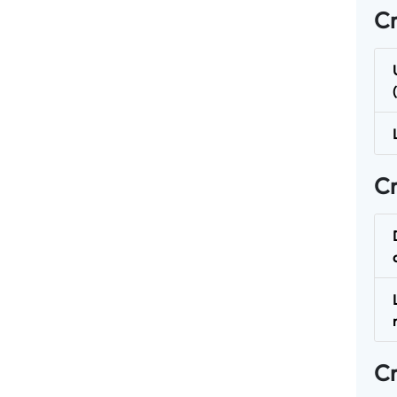
Cr
Cr
Cr