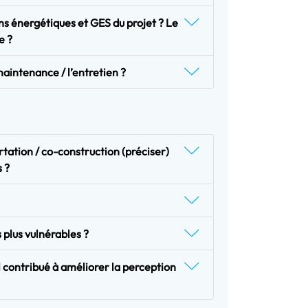
ns énergétiques et GES du projet ? Le
e ?
maintenance / l’entretien ?
certation / co-construction (préciser)
 ?
s plus vulnérables ?
l contribué à améliorer la perception