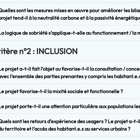
Quelles sont les mesures mises en œuvre pour améliorer les bila
projet tend-il à la neutralité carbone et à la passivité énergétiqu
La logique de sobriété s’applique-t-elle au fonctionnement / la 
itère n°2 : INCLUSION
Le projet a-t-il fait l’objet ou favorise-t-il la consultation / con
avec l’ensemble des parties prenantes y compris les habitant.e.s
Le projet favorise-t-il la mixité sociale et fonctionnelle ?
Le projet porte-t-il une attention particulière aux populations le
Quels sont les retours d’expérience des usagers ? Le projet a-t-i
du territoire et l’accès des habitant.e.s au services urbains ?