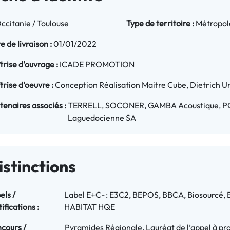
ccitanie / Toulouse
Type de territoire :
Métropol
e de livraison :
01/01/2022
trise d'ouvrage :
ICADE PROMOTION
trise d'oeuvre :
Conception Réalisation Maitre Cube, Dietrich Unt
tenaires associés :
TERRELL, SOCONER, GAMBA Acoustique, PO
Laguedocienne SA
istinctions
els / 
Label E+C- : E3C2, BEPOS, BBCA, Biosourcé, 
ifications :
HABITAT HQE
cours / 
Pyramides Régionale, Lauréat de l’appel à 