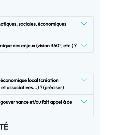
imatiques, sociales, économiques
mique des enjeux (vision 360°, etc.) ?
-économique local (création
 et associatives...) ? (préciser)
e gouvernance et/ou fait appel à de
ITÉ