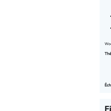
Woo
Thé
Éch
F