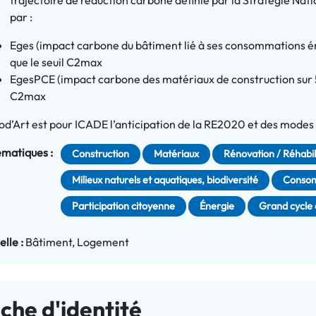
trajectoire de réduction carbone définie par la Stratégie Nat
par :
Eges (impact carbone du bâtiment lié à ses consommations é
que le seuil C2max
EgesPCE (impact carbone des matériaux de construction sur 5
C2max
d’Art est pour ICADE l’anticipation de la RE2020 et des mod
matiques :
Construction
Matériaux
Rénovation / Réhabil
Milieux naturels et aquatiques, biodiversité
Consom
Participation citoyenne
Énergie
Grand cycle 
elle :
Bâtiment
Logement
iche d'identité