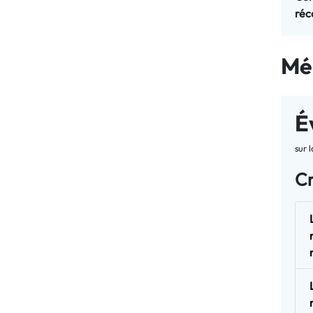
réc
Mé
É
sur 
Cr