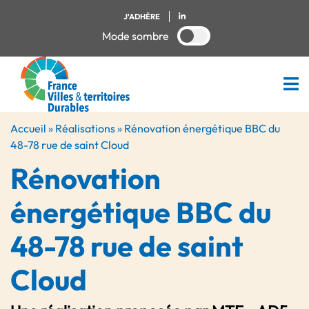
J'ADHÈRE
Mode sombre
Accueil
»
Réalisations
»
Rénovation énergétique BBC du
48-78 rue de saint Cloud
Rénovation
énergétique BBC du
48-78 rue de saint
Cloud