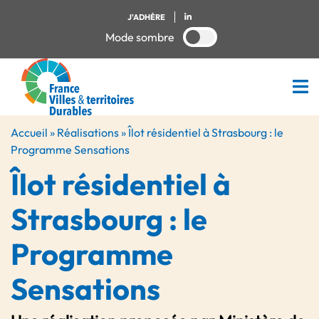
J'ADHÈRE
Mode sombre
Accueil
»
Réalisations
»
Îlot résidentiel à Strasbourg : le
Programme Sensations
Îlot résidentiel à
Strasbourg : le
Programme
Sensations