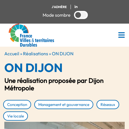
J'ADHÈRE
Mode sombre
Accueil
»
Réalisations
»
ON DIJON
ON DIJON
Une réalisation proposée par Dijon
Métropole
Conception
Management et gouvernance
Réseaux
Vie locale