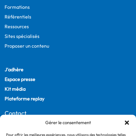
Formations
Référentiels
Ressources
Sites spécialisés
Proposer un contenu
J’adhère
Espace presse
Kit média
Plateforme replay
Contact
Gérer le consentement
22, rue Joubert
75009 Paris – France
Pour offrir les meilleures expériences, nous utilisons des technologies telles