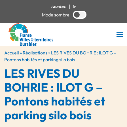
J'ADHÈRE
Mode sombre
Accueil
»
Réalisations
»
LES RIVES DU BOHRIE : ILOT G –
Pontons habités et parking silo bois
LES RIVES DU
BOHRIE : ILOT G –
Pontons habités et
parking silo bois