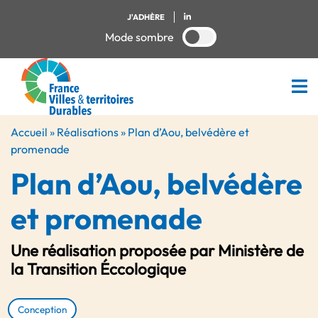
J'ADHÈRE
Mode sombre
Accueil
»
Réalisations
»
Plan d’Aou, belvédère et
promenade
Plan d’Aou, belvédère
et promenade
Une réalisation proposée par Ministère de
la Transition Éccologique
Conception