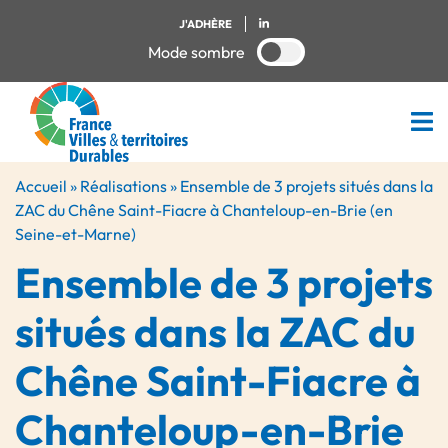
J'ADHÈRE
Mode sombre
Accueil
»
Réalisations
»
Ensemble de 3 projets situés dans la
ZAC du Chêne Saint-Fiacre à Chanteloup-en-Brie (en
Seine-et-Marne)
Ensemble de 3 projets
situés dans la ZAC du
Chêne Saint-Fiacre à
Chanteloup-en-Brie