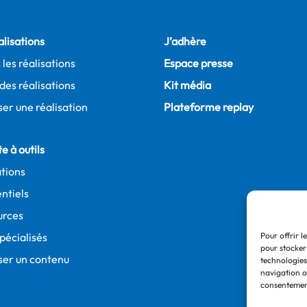
alisations
J’adhère
 les réalisations
Espace presse
des réalisations
Kit média
er une réalisation
Plateforme replay
e à outils
tions
ntiels
urces
spécialisés
Pour offrir l
pour stocker
ser un contenu
technologies
navigation ou
consentement