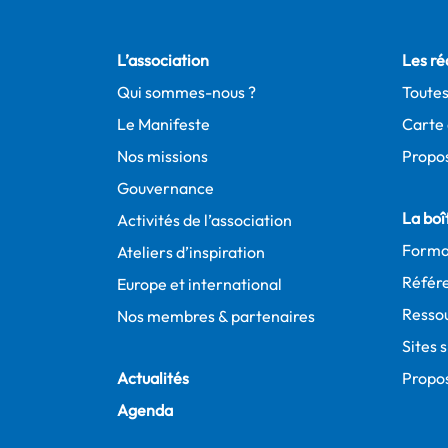
L’association
Les ré
Qui sommes-nous ?
Toutes
Le Manifeste
Carte 
Nos missions
Propos
Gouvernance
La boît
Activités de l’association
Forma
Ateliers d’inspiration
Référe
Europe et international
Resso
Nos membres & partenaires
Sites 
Actualités
Propo
Agenda