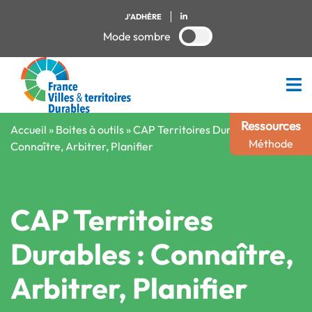
J'ADHÈRE
Mode sombre
Ressources
Accueil
»
Boites à outils
»
CAP Territoires Durables :
Méthode
Connaître, Arbitrer, Planifier
CAP Territoires
Durables : Connaître,
Arbitrer, Planifier