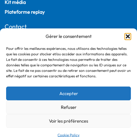
Kit média
Plateforme replay
Contact
Gérer le consentement
22, rue Joubert
75009 Paris – France
Pour offrir les meilleures expériences, nous utilisons des technologies telles
que les cookies pour stocker et/ou accéder aux informations des appareils.
+33 (0)1 55 04 05 03
Le fait de consentir à ces technologies nous permettra de traiter des
données telles que le comportement de navigation ou les ID uniques sur ce
site. Le fait de ne pas consentir ou de retirer son consentement peut avoir un
effet négatif sur certaines caractéristiques et fonctions.
Accepter
Refuser
©2026 France Ville Durable
Politique de confidentialité
Voir les préférences
Mentions légales
Cookie Policy