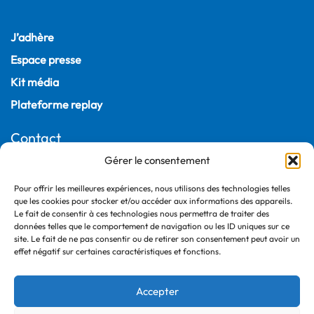
J’adhère
Espace presse
Kit média
Plateforme replay
Contact
Gérer le consentement
22, rue Joubert
75009 Paris – France
Pour offrir les meilleures expériences, nous utilisons des technologies telles
+33 (0)1 55 04 05 03
que les cookies pour stocker et/ou accéder aux informations des appareils.
Le fait de consentir à ces technologies nous permettra de traiter des
données telles que le comportement de navigation ou les ID uniques sur ce
site. Le fait de ne pas consentir ou de retirer son consentement peut avoir un
effet négatif sur certaines caractéristiques et fonctions.
Accepter